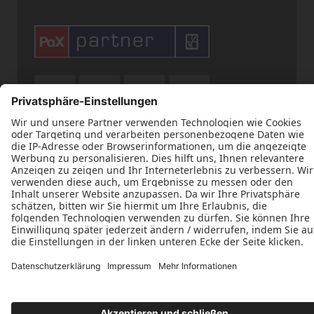











Datenschutz
Impressum
Kontakt
Tischlerei Marten Peters © 2026