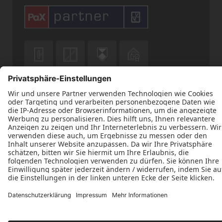











Datenschutz
Impressum
Kontakt
Tischlerei Marten Peters © 2026