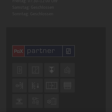
Freitag: 07:30–12:00 Uhr
Samstag: Geschlossen
Sonntag: Geschlossen










