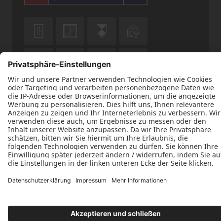











Datenschutz
Impressum
Kontakt
Tischlerei Marten Peters © 2026