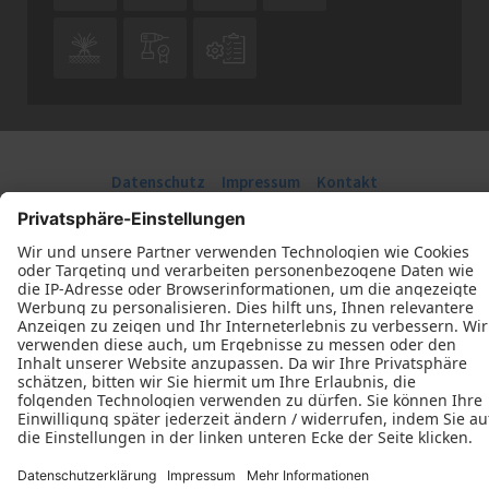



Datenschutz
Impressum
Kontakt
Tischlerei Marten Peters © 2026