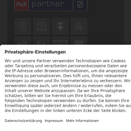











Datenschutz
Impressum
Kontakt
Tischlerei Marten Peters © 2026