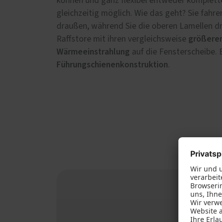
können und ganz flexibel entweder komplet
gleichzeitig möglich. Wie das geht? Sie fahre
draußen, während Sie die oberen Lamellen dr
größeren
Raffstore mit ihren vergleichsweise
Wärmeeinstrahlung
auf die Fensterscheibe. E
Führungschienenkonstruktion
.