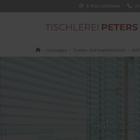
E-Mail schreiben
Je
Raf
Leistungen
Sonnen- und Insektenschutz
Winter
Interior
Terras
Möbel
Winte
Treppen
Glash
Terra
Glas-
Effektiver Sonnen