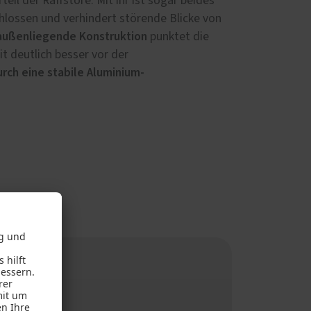
rteil der Raffstore: Mit ihr ist sogar beides
schlossen und verhindert störende Blicke von
außenliegende Konstruktion
punktet die
t deutlich besser vor der
rch eine stabile Aluminium-