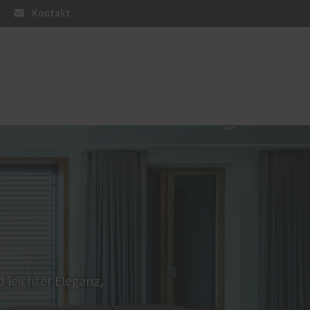
Kontakt
PaX-Haustüren
Holz und Holz-Aluminium
Altbau und Denkmal
Aluminium
Kunststoff
Aktionen
 leichter Eleganz,