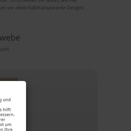
er. Entscheiden Sie selbst, wie viel
egen vor allem halbtransparente Designs.
ewebe
sicht