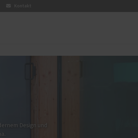
Kontakt
PaX-Haustüren
Holz und Holz-Aluminium
Altbau und Denkmal
Aluminium
Kunststoff
Aktionen
odernem Design und
ma.