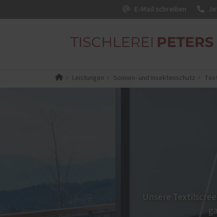
E-Mail schreiben
Je
Tex
Leistungen
Sonnen- und Insektenschutz
Winter
Interior
Terras
Möbel
Winte
Treppen
Glash
Terra
Glas-
Unsere Textilscre
ga