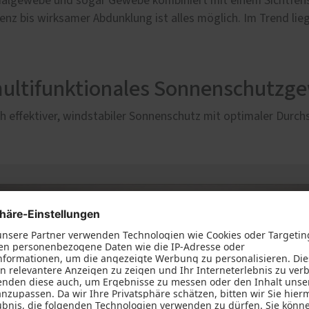
ezialgewebe und sogar Gewebe kombiniert mit einem Sichtfenst
renz bis wirksamer Abdunklung ist alles möglich. Im Trend li
multifunktionales Sonnenschutzg
 effektiver, windstabiler Sonnenschutz mit optimaler Durch