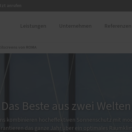
tzt anrufen
Leistungen
Unternehmen
Referenzen
tilscreens von ROMA
gärten und
Karriere
PaX-Fenster
senüberdachungen
Kunststoff
rgärten
Kunststoff-Aluminium
äuser
K-LINE Aluminium
ssenüberdachungen
Holz
Faltwände
Holz-Aluminium
Das Beste aus zwei Welten
Altbau und Denkmal
Fenster-Aktion für den
ens kombinieren hocheffektiven Sonnenschutz mit m
Rundumschutz
rantieren das ganze Jahr über ein optimales Raumkli