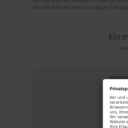
die freie Wahl aus Glasfaser-, Polyester, Sp
Durchblick Sie möchten: von luftiger Transpa
Ein 
Hoch