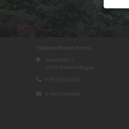
Tischlerei Marten Peters
Hoornsfeld 2
29640 Schneverdingen
+49 (5193) 3330
E-Mail schreiben