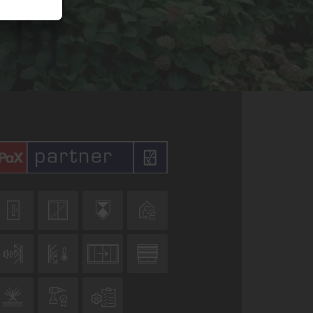










