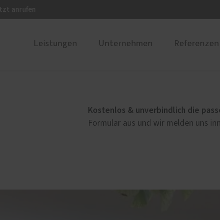
tzt anrufen
Leistungen
Unternehmen
Referenzen
gärten und
Karriere
PaX-Fenster
senüberdachungen
Kunststoff
Kostenlos & unverbindlich die pass
rgärten
Kunststoff-Aluminium
Formular aus und wir melden uns inn
äuser
K-LINE Aluminium
ssenüberdachungen
Holz
Faltwände
Holz-Aluminium
Altbau und Denkmal
Fenster-Aktion für den
Rundumschutz