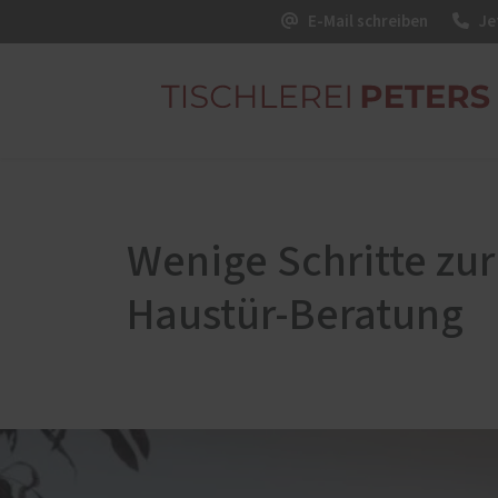
E-Mail schreiben
Je
Winter
Interior
Terras
Möbel
Wenige Schritte zur
Winte
Treppen
Glash
Haustür-Beratung
Terra
Glas-