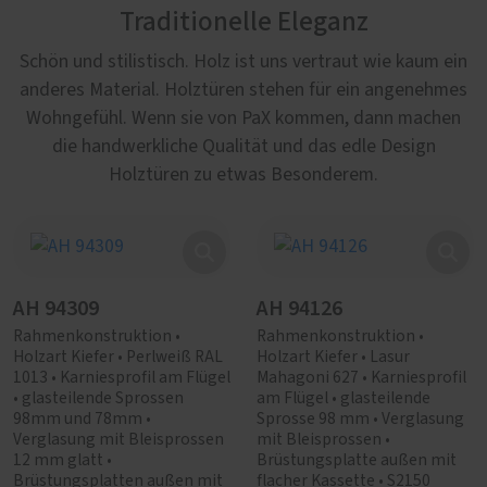
Traditionelle Eleganz
Schön und stilistisch. Holz ist uns vertraut wie kaum ein
anderes Material. Holztüren stehen für ein angenehmes
Wohngefühl. Wenn sie von PaX kommen, dann machen
die handwerkliche Qualität und das edle Design
Holztüren zu etwas Besonderem.
AH 94309
AH 94126
Rahmenkonstruktion •
Rahmenkonstruktion •
Holzart Kiefer • Perlweiß RAL
Holzart Kiefer • Lasur
1013 • Karniesprofil am Flügel
Mahagoni 627 • Karniesprofil
• glasteilende Sprossen
am Flügel • glasteilende
98mm und 78mm •
Sprosse 98 mm • Verglasung
Verglasung mit Bleisprossen
mit Bleisprossen •
12 mm glatt •
Brüstungsplatte außen mit
Brüstungsplatten außen mit
flacher Kassette • S2150