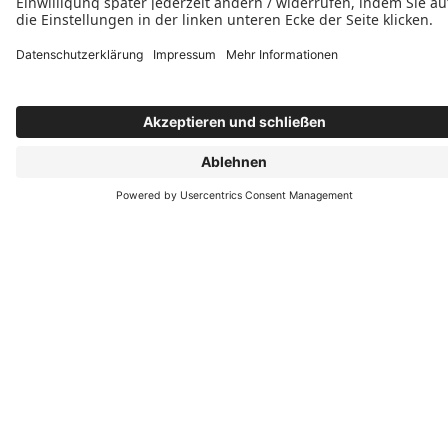
Komfortpaket "Fingerscan"
Die Automatikverriegelung PaXseculock in Verbindung
mit dem Automatiköffner ermöglicht eine Türöffnung
über Fingerscan-Signal. Der Fingerscan befindet sich im
Türblatt oder bei konstruktiven Haustüren im
Türrahmen.
Aktionsbroschüre
Hier können Sie unsere Broschüre herunterladen und sich
ausführlich informieren.